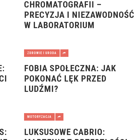
CHROMATOGRAFII –
PRECYZJA I NIEZAWODNOŚĆ
W LABORATORIUM
ZDROWIE I URODA
:
FOBIA SPOŁECZNA: JAK
CI
POKONAĆ LĘK PRZED
LUDŹMI?
MOTORYZACJA
S:
LUKSUSOWE CABRIO: