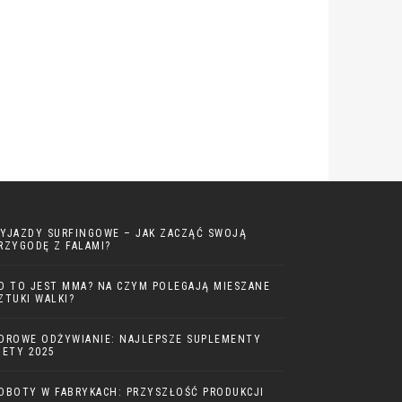
YJAZDY SURFINGOWE – JAK ZACZĄĆ SWOJĄ
RZYGODĘ Z FALAMI?
O TO JEST MMA? NA CZYM POLEGAJĄ MIESZANE
ZTUKI WALKI?
DROWE ODŻYWIANIE: NAJLEPSZE SUPLEMENTY
IETY 2025
OBOTY W FABRYKACH: PRZYSZŁOŚĆ PRODUKCJI