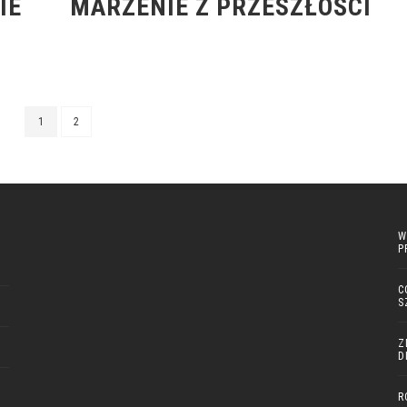
IE
MARZENIE Z PRZESZŁOŚCI
1
2
W
P
C
S
Z
D
R