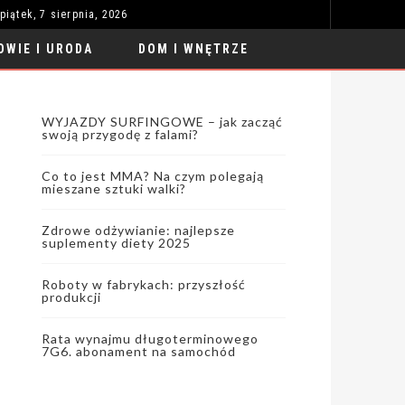
piątek, 7 sierpnia, 2026
RATA WYNAJMU DŁUGOTERMINOWEGO 7G6. ABONAMENT NA SAMOCHÓD
MODA I STYL
OWIE I URODA
DOM I WNĘTRZE
WYJAZDY SURFINGOWE – jak zacząć
swoją przygodę z falami?
Co to jest MMA? Na czym polegają
mieszane sztuki walki?
Zdrowe odżywianie: najlepsze
suplementy diety 2025
Roboty w fabrykach: przyszłość
produkcji
Rata wynajmu długoterminowego
7G6. abonament na samochód