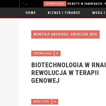
ZDROWE ODŻYWIANIE: NAJLEPSZE SUPLEMENTY DIETY 2025
ROBOTY W FABRYKACH: PRZYSZŁOŚĆ
TECHNOLOGIA
HOME
BIZNES I FINANSE
MODA I
SPORT
MONTHLY ARCHIVES: GRUDZIEŃ 2025
TECHNOLOGIA
BIOTECHNOLOGIA W RNAI
REWOLUCJA W TERAPII
GENOWEJ
MODA I STYL