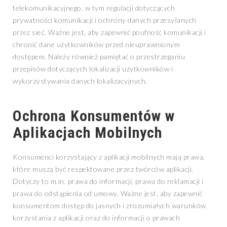
telekomunikacyjnego, w tym regulacji dotyczących
prywatności komunikacji i ochrony danych przesyłanych
przez sieć. Ważne jest, aby zapewnić poufność komunikacji i
chronić dane użytkowników przed nieuprawnionym
dostępem. Należy również pamiętać o przestrzeganiu
przepisów dotyczących lokalizacji użytkowników i
wykorzystywania danych lokalizacyjnych.
Ochrona Konsumentów w
Aplikacjach Mobilnych
Konsumenci korzystający z aplikacji mobilnych mają prawa,
które muszą być respektowane przez twórców aplikacji.
Dotyczy to m.in. prawa do informacji, prawa do reklamacji i
prawa do odstąpienia od umowy. Ważne jest, aby zapewnić
konsumentom dostęp do jasnych i zrozumiałych warunków
korzystania z aplikacji oraz do informacji o prawach