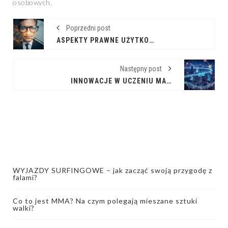
osobowych.
Poprzedni post
ASPEKTY PRAWNE UŻYTKOWANIA I ROZWOJU EDYTORÓW KODU
Następny post
INNOWACJE W UCZENIU MASZYNOWYM: PRZYSZŁOŚĆ TECHNOLOGII
WYJAZDY SURFINGOWE – jak zacząć swoją przygodę z
falami?
Co to jest MMA? Na czym polegają mieszane sztuki
walki?