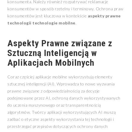
konsumenta. Należy również rozpatrywać reklamacje
konsumentów w sposób rzetelny i terminowy. Ochrona praw
konsumentów jest kluczowa w kontekście
aspekty prawne
technologii technologie mobilne
.
Aspekty Prawne związane z
Sztuczną Inteligencją w
Aplikacjach Mobilnych
Coraz częściej aplikacje mobilne wykorzystują elementy
sztucznej inteligencji (AI). Wprowadza to nowe wyzwania
prawne związane z odpowiedzialnością za decyzje
podejmowane przez AI, ochroną danych wykorzystywanych
do uczenia maszynowego oraz transparentnością
algorytmów. Twórcy aplikacji wykorzystujących AI muszą
zadbać o etyczne aspekty wykorzystania tej technologii i
przestrzegać przepisów dotyczących ochrony danych