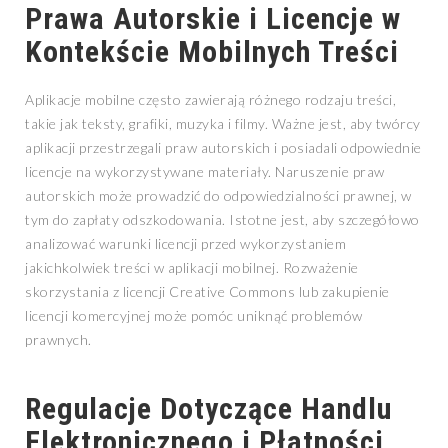
Prawa Autorskie i Licencje w
Kontekście Mobilnych Treści
Aplikacje mobilne często zawierają różnego rodzaju treści,
takie jak teksty, grafiki, muzyka i filmy. Ważne jest, aby twórcy
aplikacji przestrzegali praw autorskich i posiadali odpowiednie
licencje na wykorzystywane materiały. Naruszenie praw
autorskich może prowadzić do odpowiedzialności prawnej, w
tym do zapłaty odszkodowania. Istotne jest, aby szczegółowo
analizować warunki licencji przed wykorzystaniem
jakichkolwiek treści w aplikacji mobilnej. Rozważenie
skorzystania z licencji Creative Commons lub zakupienie
licencji komercyjnej może pomóc uniknąć problemów
prawnych.
Regulacje Dotyczące Handlu
Elektronicznego i Płatności