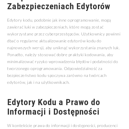
Zabezpieczeniach Edytorów
Edytory kodu, podobnie jak inne oprogramowanie, mogą
zawierać luki w zabezpieczeniach, które mogą zostać
wykorzystane przez cyberprzestępców. Użytkownicy powinni
dbać o regularne aktualizowanie edytorów kodu do
najnowszych wersji, aby uniknąć wykorzystania znanych luk.
Ponadto, należy stosować dobre praktyki kodowania, aby
minimalizować ryzyko wprowadzenia błędów i podatności do
tworzonego oprogramowania. Odpowiedzialność za
bezpieczeństwo kodu spoczywa zarówno na twórcach
edytorów, jak i na użytkownikach.
Edytory Kodu a Prawo do
Informacji i Dostępności
W kontekście prawa do informacji i dostępności, producenci