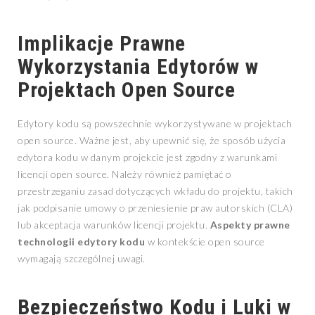
Implikacje Prawne
Wykorzystania Edytorów w
Projektach Open Source
Edytory kodu są powszechnie wykorzystywane w projektach
open source. Ważne jest, aby upewnić się, że sposób użycia
edytora kodu w danym projekcie jest zgodny z warunkami
licencji open source. Należy również pamiętać o
przestrzeganiu zasad dotyczących wkładu do projektu, takich
jak podpisanie umowy o przeniesienie praw autorskich (CLA)
lub akceptacja warunków licencji projektu.
Aspekty prawne
technologii edytory kodu
w kontekście open source
wymagają szczególnej uwagi.
Bezpieczeństwo Kodu i Luki w