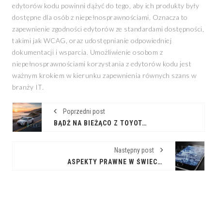
edytorów kodu powinni dążyć do tego, aby ich produkty były
dostępne dla osób z niepełnosprawnościami. Oznacza to
zapewnienie zgodności edytorów ze standardami dostępności,
takimi jak WCAG, oraz udostępnianie odpowiedniej
dokumentacji i wsparcia. Umożliwienie osobom z
niepełnosprawnościami korzystania z edytorów kodu jest
ważnym krokiem w kierunku zapewnienia równych szans w
branży IT.
Poprzedni post
BĄDŹ NA BIEŻĄCO Z TOYOTA: NAJNOWSZE INFORMACJE DLA KIEROWCÓW
Następny post
ASPEKTY PRAWNE W ŚWIECIE MOBILNYCH INNOWACJI