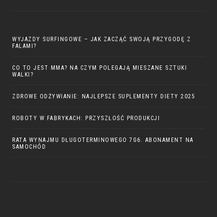
WYJAZDY SURFINGOWE – JAK ZACZĄĆ SWOJĄ PRZYGODĘ Z
FALAMI?
CO TO JEST MMA? NA CZYM POLEGAJĄ MIESZANE SZTUKI
WALKI?
ZDROWE ODŻYWIANIE: NAJLEPSZE SUPLEMENTY DIETY 2025
ROBOTY W FABRYKACH: PRZYSZŁOŚĆ PRODUKCJI
RATA WYNAJMU DŁUGOTERMINOWEGO 7G6. ABONAMENT NA
SAMOCHÓD