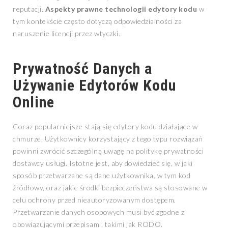
reputacji.
Aspekty prawne technologii edytory kodu
w
tym kontekście często dotyczą odpowiedzialności za
naruszenie licencji przez wtyczki.
Prywatność Danych a
Używanie Edytorów Kodu
Online
Coraz popularniejsze stają się edytory kodu działające w
chmurze. Użytkownicy korzystający z tego typu rozwiązań
powinni zwrócić szczególną uwagę na politykę prywatności
dostawcy usługi. Istotne jest, aby dowiedzieć się, w jaki
sposób przetwarzane są dane użytkownika, w tym kod
źródłowy, oraz jakie środki bezpieczeństwa są stosowane w
celu ochrony przed nieautoryzowanym dostępem.
Przetwarzanie danych osobowych musi być zgodne z
obowiązującymi przepisami, takimi jak RODO.