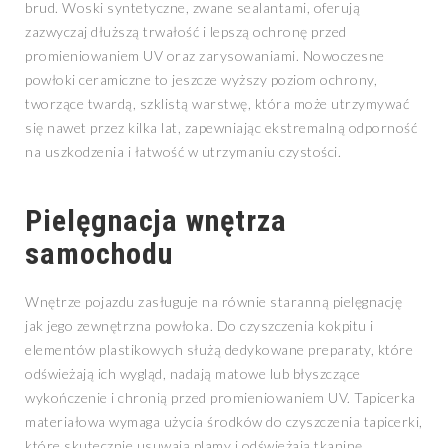
brud. Woski syntetyczne, zwane sealantami, oferują
zazwyczaj dłuższą trwałość i lepszą ochronę przed
promieniowaniem UV oraz zarysowaniami. Nowoczesne
powłoki ceramiczne to jeszcze wyższy poziom ochrony,
tworzące twardą, szklistą warstwę, która może utrzymywać
się nawet przez kilka lat, zapewniając ekstremalną odporność
na uszkodzenia i łatwość w utrzymaniu czystości.
Pielęgnacja wnętrza
samochodu
Wnętrze pojazdu zasługuje na równie staranną pielęgnację
jak jego zewnętrzna powłoka. Do czyszczenia kokpitu i
elementów plastikowych służą dedykowane preparaty, które
odświeżają ich wygląd, nadają matowe lub błyszczące
wykończenie i chronią przed promieniowaniem UV. Tapicerka
materiałowa wymaga użycia środków do czyszczenia tapicerki,
które skutecznie usuwają plamy i odświeżają tkaninę.