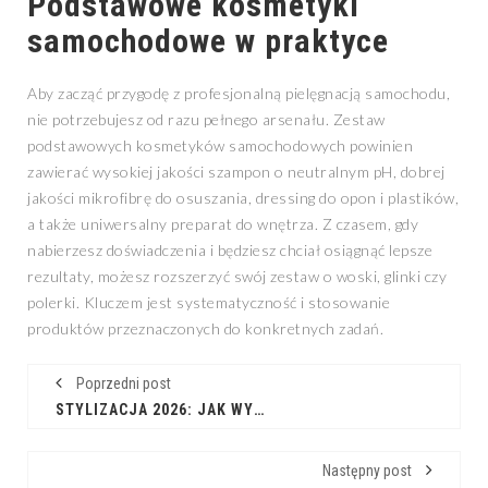
Podstawowe kosmetyki
samochodowe w praktyce
Aby zacząć przygodę z profesjonalną pielęgnacją samochodu,
nie potrzebujesz od razu pełnego arsenału. Zestaw
podstawowych kosmetyków samochodowych powinien
zawierać wysokiej jakości szampon o neutralnym pH, dobrej
jakości mikrofibrę do osuszania, dressing do opon i plastików,
a także uniwersalny preparat do wnętrza. Z czasem, gdy
nabierzesz doświadczenia i będziesz chciał osiągnąć lepsze
rezultaty, możesz rozszerzyć swój zestaw o woski, glinki czy
polerki. Kluczem jest systematyczność i stosowanie
produktów przeznaczonych do konkretnych zadań.
Poprzedni post
STYLIZACJA 2026: JAK WYGLĄDAĆ MODNIE I WYPRZEDZIĆ TRENDY
Następny post