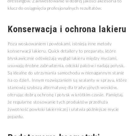
dressingów. Zainwestowanie w dobrej jakości akcesoria to
klucz do osiągnięcia profesjonalnych rezultatów.
Konserwacja i ochrona lakieru
Poza woskowaniem i powłokami, istnieją inne metody
konserwacji lakieru. Quick detailery to preparaty, które
błyskawicznie odświeżają wygląd lakieru między myciami,
usuwają drobne zabrudzenia, odciski palców i nadają połysk.
Są idealne do utrzymania samochodu w nienagannym stanie
na co dzień. Innym rozwiązaniem są sealanty w sprayu, które
stanowią szybszą alternatywę dla tradycyjnych wosków,
oferując dobrą ochronę i połysk w krótkim czasie. Pamiętaj,
że regularne stosowanie tych produktów przedłuża
żywotność powłoki lakierniczej i ułatwia późniejsze mycie
pojazdu.