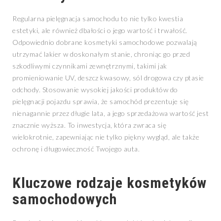
Regularna pielęgnacja samochodu to nie tylko kwestia
estetyki, ale również dbałości o jego wartość i trwałość.
Odpowiednio dobrane kosmetyki samochodowe pozwalają
utrzymać lakier w doskonałym stanie, chroniąc go przed
szkodliwymi czynnikami zewnętrznymi, takimi jak
promieniowanie UV, deszcz kwasowy, sól drogowa czy ptasie
odchody. Stosowanie wysokiej jakości produktów do
pielęgnacji pojazdu sprawia, że samochód prezentuje się
nienagannie przez długie lata, a jego sprzedażowa wartość jest
znacznie wyższa. To inwestycja, która zwraca się
wielokrotnie, zapewniając nie tylko piękny wygląd, ale także
ochronę i długowieczność Twojego auta.
Kluczowe rodzaje kosmetyków
samochodowych