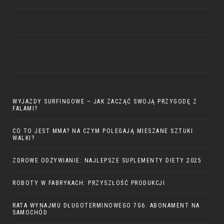
WYJAZDY SURFINGOWE – JAK ZACZĄĆ SWOJĄ PRZYGODĘ Z
FALAMI?
CO TO JEST MMA? NA CZYM POLEGAJĄ MIESZANE SZTUKI
WALKI?
ZDROWE ODŻYWIANIE: NAJLEPSZE SUPLEMENTY DIETY 2025
ROBOTY W FABRYKACH: PRZYSZŁOŚĆ PRODUKCJI
RATA WYNAJMU DŁUGOTERMINOWEGO 7G6. ABONAMENT NA
SAMOCHÓD