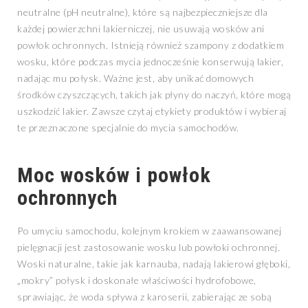
neutralne (pH neutralne), które są najbezpieczniejsze dla
każdej powierzchni lakierniczej, nie usuwają wosków ani
powłok ochronnych. Istnieją również szampony z dodatkiem
wosku, które podczas mycia jednocześnie konserwują lakier,
nadając mu połysk. Ważne jest, aby unikać domowych
środków czyszczących, takich jak płyny do naczyń, które mogą
uszkodzić lakier. Zawsze czytaj etykiety produktów i wybieraj
te przeznaczone specjalnie do mycia samochodów.
Moc wosków i powłok
ochronnych
Po umyciu samochodu, kolejnym krokiem w zaawansowanej
pielęgnacji jest zastosowanie wosku lub powłoki ochronnej.
Woski naturalne, takie jak karnauba, nadają lakierowi głęboki,
„mokry” połysk i doskonałe właściwości hydrofobowe,
sprawiając, że woda spływa z karoserii, zabierając ze sobą