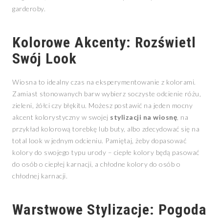
garderoby.
Kolorowe Akcenty: Rozświetl
Swój Look
Wiosna to idealny czas na eksperymentowanie z kolorami.
Zamiast stonowanych barw wybierz soczyste odcienie różu,
zieleni, żółci czy błękitu. Możesz postawić na jeden mocny
akcent kolorystyczny w swojej
stylizacji na wiosnę
, na
przykład kolorową torebkę lub buty, albo zdecydować się na
total look w jednym odcieniu. Pamiętaj, żeby dopasować
kolory do swojego typu urody – ciepłe kolory będą pasować
do osób o ciepłej karnacji, a chłodne kolory do osób o
chłodnej karnacji.
Warstwowe Stylizacje: Pogoda