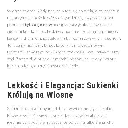
Wiosna to czas, kiedy natura budzi się do życia, a my razem z
nią pragniemy odświeżyć swoją garderobę i wyrazić radość
poprzez
stylizacje na wiosnę
. Zima z grubymi swetrami i
ciepłymi kurtkami odchodzi w zapomnienie, ustępując miejsca
lżejszym tkaninom, pastelowym barwom i zwiewnym fasonom.
To idealny moment, by poeksperymentować z nowymi
trendami i stworzyć looki, które podkreślą Twój indywidualny
styl. Zapomnij o nudzie i szarości, postaw na kolory i wzory,
które dodadzą energii i pewności siebie!
Lekkość i Elegancja: Sukienki
Królują na Wiosnę
Sukienki to absolutny must-have w wiosennej garderobie.
Możesz wybrać zwiewną sukienkę maxi w kwiaty, która
idealnie sprawdzi się na spacerze po parku, albo elegancką