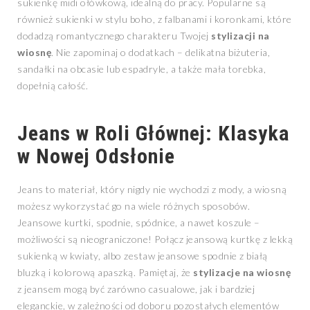
sukienkę midi ołówkową, idealną do pracy. Popularne są
również sukienki w stylu boho, z falbanami i koronkami, które
dodadzą romantycznego charakteru Twojej
stylizacji na
wiosnę
. Nie zapominaj o dodatkach – delikatna biżuteria,
sandałki na obcasie lub espadryle, a także mała torebka,
dopełnią całość.
Jeans w Roli Głównej: Klasyka
w Nowej Odsłonie
Jeans to materiał, który nigdy nie wychodzi z mody, a wiosną
możesz wykorzystać go na wiele różnych sposobów.
Jeansowe kurtki, spodnie, spódnice, a nawet koszule –
możliwości są nieograniczone! Połącz jeansową kurtkę z lekką
sukienką w kwiaty, albo zestaw jeansowe spodnie z białą
bluzką i kolorową apaszką. Pamiętaj, że
stylizacje na wiosnę
z jeansem mogą być zarówno casualowe, jak i bardziej
eleganckie, w zależności od doboru pozostałych elementów