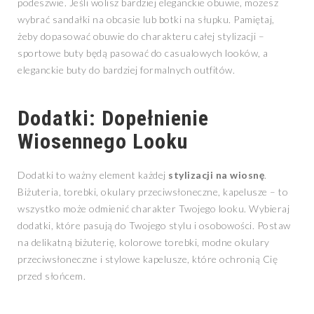
podeszwie. Jeśli wolisz bardziej eleganckie obuwie, możesz
wybrać sandałki na obcasie lub botki na słupku. Pamiętaj,
żeby dopasować obuwie do charakteru całej stylizacji –
sportowe buty będą pasować do casualowych looków, a
eleganckie buty do bardziej formalnych outfitów.
Dodatki: Dopełnienie
Wiosennego Looku
Dodatki to ważny element każdej
stylizacji na wiosnę
.
Biżuteria, torebki, okulary przeciwsłoneczne, kapelusze – to
wszystko może odmienić charakter Twojego looku. Wybieraj
dodatki, które pasują do Twojego stylu i osobowości. Postaw
na delikatną biżuterię, kolorowe torebki, modne okulary
przeciwsłoneczne i stylowe kapelusze, które ochronią Cię
przed słońcem.