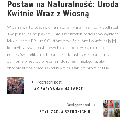
Postaw na Naturalność: Uroda
Kwitnie Wraz z Wiosną
Wiosną warto postawić na naturalny makijaż, który podkreśli
Twoje naturalne piękno. Zamiast ciężkich podkładów wybierz
lekkie kremy BB lub CC, które nawilżą skórę i wyrównają jej
koloryt. Używaj pastelowych cieni do powiek, różu do
policzków i delikatnych pomadek do ust. Nie zapominaj o
ochronie przeciwsłonecznej, która jest niezbędna, aby
chronić skórę przed szkodliwym działaniem promieni UV.
Poprzedni post
JAK ZABŁYSNĄĆ NA IMPREZIE W STYLU SZALONYCH LAT 20.?
Następny post
STYLIZACJA SZEROKICH RAMION: PORADY I INSPIRACJE