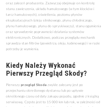
oraz zaleceń producenta. Zazwyczaj obejmuje on kontrolę
stanu zawieszenia, układu hamulcowego (w tym klocków i
tarcz hamulcowych), oświetlenia, poziomu płynów
eksploatacyjnych (oleju silnikowego, płynu chłodniczego,
płynu hamulcowego, płynu do spryskiwaczy), stanu ogumienia
oraz sprawdzenie poprawności działania systemów
elektronicznych. Dodatkowo, podczas przeglądu mechanik
sprawdza stan filtrów (powietrza, oleju, kabinowego) i w razie
potrzeby je wymienia.
Kiedy Należy Wykonać
Pierwszy Przegląd Skody?
Pierwszy
przegląd Skoda
zwykle zalecany jest po
przejechaniu określonego dystansu lub po upływie
określonego czasu od daty zakupu pojazdu, zgodnie z książką
serwisową. Często jest to 15 000 km lub rok, w zależności od