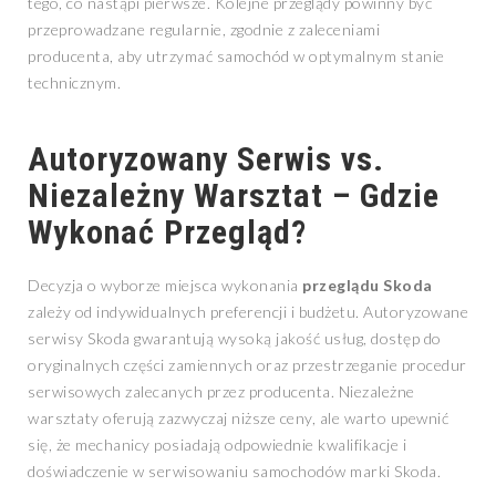
tego, co nastąpi pierwsze. Kolejne przeglądy powinny być
przeprowadzane regularnie, zgodnie z zaleceniami
producenta, aby utrzymać samochód w optymalnym stanie
technicznym.
Autoryzowany Serwis vs.
Niezależny Warsztat – Gdzie
Wykonać Przegląd?
Decyzja o wyborze miejsca wykonania
przeglądu Skoda
zależy od indywidualnych preferencji i budżetu. Autoryzowane
serwisy Skoda gwarantują wysoką jakość usług, dostęp do
oryginalnych części zamiennych oraz przestrzeganie procedur
serwisowych zalecanych przez producenta. Niezależne
warsztaty oferują zazwyczaj niższe ceny, ale warto upewnić
się, że mechanicy posiadają odpowiednie kwalifikacje i
doświadczenie w serwisowaniu samochodów marki Skoda.