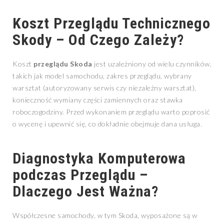
Koszt Przeglądu Technicznego
Skody – Od Czego Zależy?
Koszt
przeglądu Skoda
jest uzależniony od wielu czynników,
takich jak model samochodu, zakres przeglądu, wybrany
warsztat (autoryzowany serwis czy niezależny warsztat),
konieczność wymiany części zamiennych oraz stawka
roboczogodziny. Przed wykonaniem przeglądu warto poprosić
o wycenę i upewnić się, co dokładnie obejmuje dana usługa.
Diagnostyka Komputerowa
podczas Przeglądu –
Dlaczego Jest Ważna?
Współczesne samochody, w tym Skoda, wyposażone są w