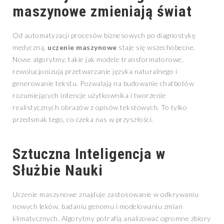
maszynowe
zmieniają świat
Od automatyzacji procesów biznesowych po diagnostykę
medyczną,
uczenie maszynowe
staje się wszechobecne.
Nowe algorytmy, takie jak modele transformatorowe,
rewolucjonizują przetwarzanie języka naturalnego i
generowanie tekstu. Pozwalają na budowanie chatbotów
rozumiejących intencje użytkownika i tworzenie
realistycznych obrazów z opisów tekstowych. To tylko
przedsmak tego, co czeka nas w przyszłości.
Sztuczna Inteligencja w
Służbie Nauki
Uczenie maszynowe znajduje zastosowanie w odkrywaniu
nowych leków, badaniu genomu i modelowaniu zmian
klimatycznych. Algorytmy potrafią analizować ogromne zbiory