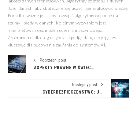
jakości danych treningowych. Algorytmy potrzebują dużych
ilości danych, aby skutecznie się uczyć i generalizować wiedzę.
Ponadto, ważne jest, aby rozwijać algorytmy odporne na
szumy i błędy w danych. Kolejnym wyzwaniem jest
interpretowalność modeli uczenia maszynowego.
Zrozumienie, dlaczego algorytm podjął daną decyzję, jest
kluczowe dla budowania zaufania do systemów AI.
Poprzedni post
ASPEKTY PRAWNE W ŚWIECIE MOBILNYCH INNOWACJI
Następny post
CYBERBEZPIECZEŃSTWO: JAK CHRONIMY SIĘ W CYFROWYM ŚWIECIE?