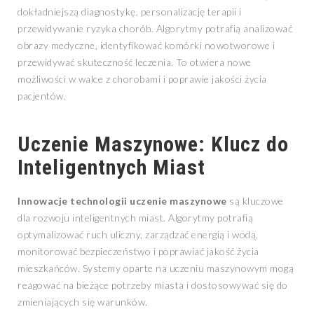
dokładniejszą diagnostykę, personalizację terapii i
przewidywanie ryzyka chorób. Algorytmy potrafią analizować
obrazy medyczne, identyfikować komórki nowotworowe i
przewidywać skuteczność leczenia. To otwiera nowe
możliwości w walce z chorobami i poprawie jakości życia
pacjentów.
Uczenie Maszynowe: Klucz do
Inteligentnych Miast
Innowacje technologii uczenie maszynowe
są kluczowe
dla rozwoju inteligentnych miast. Algorytmy potrafią
optymalizować ruch uliczny, zarządzać energią i wodą,
monitorować bezpieczeństwo i poprawiać jakość życia
mieszkańców. Systemy oparte na uczeniu maszynowym mogą
reagować na bieżące potrzeby miasta i dostosowywać się do
zmieniających się warunków.