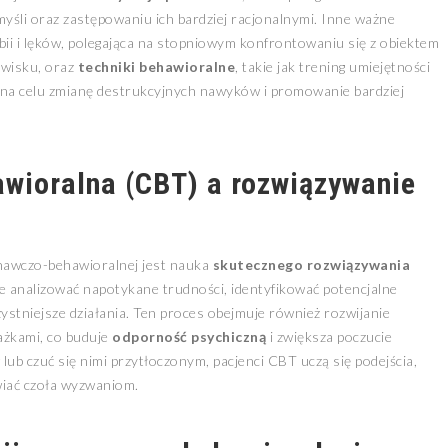
śli oraz zastępowaniu ich bardziej racjonalnymi. Inne ważne
bii i lęków, polegająca na stopniowym konfrontowaniu się z obiektem
owisku, oraz
techniki behawioralne
, takie jak trening umiejętności
 na celu zmianę destrukcyjnych nawyków i promowanie bardziej
wioralna (CBT) a rozwiązywanie
nawczo-behawioralnej jest nauka
skutecznego rozwiązywania
nie analizować napotykane trudności, identyfikować potencjalne
zystniejsze działania. Ten proces obejmuje również rozwijanie
rażkami, co buduje
odporność psychiczną
i zwiększa poczucie
ub czuć się nimi przytłoczonym, pacjenci CBT uczą się podejścia,
wiać czoła wyzwaniom.