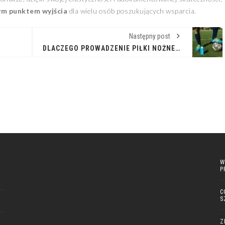
m punktem wyjścia
dla wielu osób poszukujących wsparcia.
Następny post
DLACZEGO PROWADZENIE PIŁKI NOŻNEJ W TEMPIE JEST SKUTECZNIEJSZE NIŻ EFEKTOWNE ZWODY?
W
P
C
S
Z