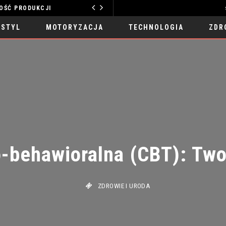
PRODUKCJI
MOTORYZACJA
 STYL
MOTORYZACJA
TECHNOLOGIA
ZDR
behawioralna (CBT): Twoj
ZDROWIE I URODA