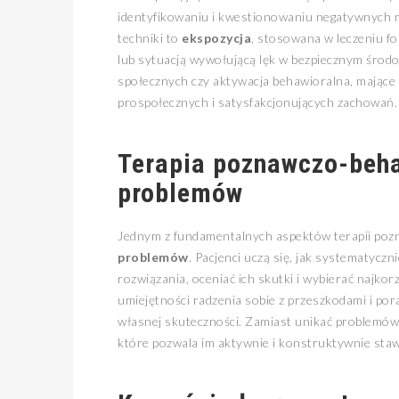
identyfikowaniu i kwestionowaniu negatywnych my
techniki to
ekspozycja
, stosowana w leczeniu fo
lub sytuacją wywołującą lęk w bezpiecznym środ
społecznych czy aktywacja behawioralna, mające
prospołecznych i satysfakcjonujących zachowań.
Terapia poznawczo-beha
problemów
Jednym z fundamentalnych aspektów terapii poz
problemów
. Pacjenci uczą się, jak systematycz
rozwiązania, oceniać ich skutki i wybierać najkor
umiejętności radzenia sobie z przeszkodami i po
własnej skuteczności. Zamiast unikać problemów l
które pozwala im aktywnie i konstruktywnie sta