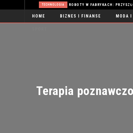
ZDROWE ODŻYWIANIE: NAJLEPSZE SUPLEMENTY DIETY 2025
ROBOTY W FABRYKACH: PRZYSZŁOŚĆ 
TECHNOLOGIA
HOME
BIZNES I FINANSE
MODA I
SPORT
Terapia poznawczo-