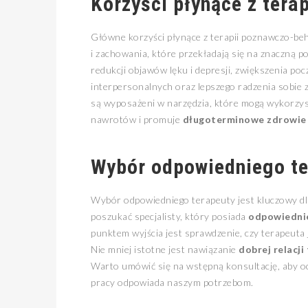
Korzyści płynące z tera
Główne korzyści płynące z terapii poznawczo-be
i zachowania, które przekładają się na znaczną 
redukcji objawów lęku i depresji, zwiększenia po
interpersonalnych oraz lepszego radzenia sobie 
są wyposażeni w narzędzia, które mogą wykorzyst
nawrotów i promuje
długoterminowe zdrowie 
Wybór odpowiedniego t
Wybór odpowiedniego terapeuty jest kluczowy dl
poszukać specjalisty, który posiada
odpowiednie
punktem wyjścia jest sprawdzenie, czy terapeuta
Nie mniej istotne jest nawiązanie
dobrej relacji
Warto umówić się na wstępną konsultację, aby oc
pracy odpowiada naszym potrzebom.