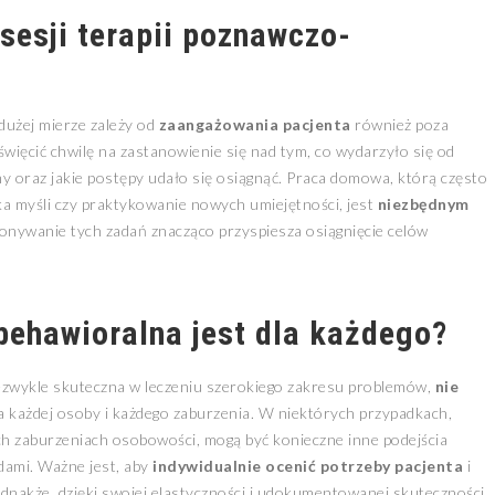
sesji terapii poznawczo-
dużej mierze zależy od
zaangażowania pacjenta
również poza
więcić chwilę na zastanowienie się nad tym, co wydarzyło się od
my oraz jakie postępy udało się osiągnąć. Praca domowa, którą często
ka myśli czy praktykowanie nowych umiejętności, jest
niezbędnym
onywanie tych zadań znacząco przyspiesza osiągnięcie celów
behawioralna jest dla każdego?
ezwykle skuteczna w leczeniu szerokiego zakresu problemów,
nie
a każdej osoby i każdego zaburzenia. W niektórych przypadkach,
ch zaburzeniach osobowości, mogą być konieczne inne podejścia
dami. Ważne jest, aby
indywidualnie ocenić potrzeby pacjenta
i
dnakże, dzięki swojej elastyczności i udokumentowanej skuteczności,