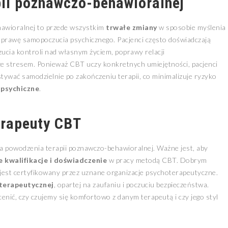
pii poznawczo-behawioralnej
hawioralnej to przede wszystkim
trwałe zmiany
w sposobie myślenia
poprawę samopoczucia psychicznego. Pacjenci często doświadczają
czucia kontroli nad własnym życiem, poprawy relacji
ze stresem. Ponieważ CBT uczy konkretnych umiejętności, pacjenci
ywać samodzielnie po zakończeniu terapii, co minimalizuje ryzyko
psychiczne
.
erapeuty CBT
a powodzenia terapii poznawczo-behawioralnej. Ważne jest, aby
 kwalifikacje i doświadczenie
w pracy metodą CBT. Dobrym
 jest certyfikowany przez uznane organizacje psychoterapeutyczne.
 terapeutycznej
, opartej na zaufaniu i poczuciu bezpieczeństwa.
enić, czy czujemy się komfortowo z danym terapeutą i czy jego styl