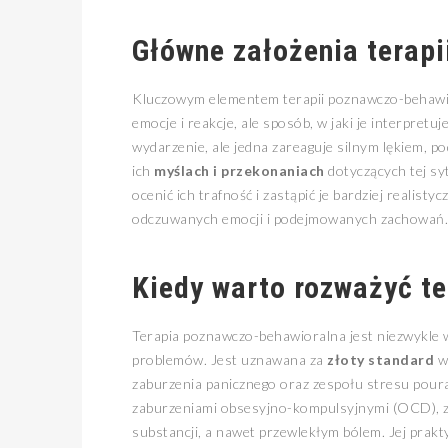
Główne założenia terap
Kluczowym elementem terapii poznawczo-behawior
emocje i reakcje, ale sposób, w jaki je interpre
wydarzenie, ale jedna zareaguje silnym lękiem, po
ich
myślach i przekonaniach
dotyczących tej sy
ocenić ich trafność i zastąpić je bardziej realis
odczuwanych emocji i podejmowanych zachowań.
Kiedy warto rozważyć t
Terapia poznawczo-behawioralna jest niezwykle w
problemów. Jest uznawana za
złoty standard
w 
zaburzenia panicznego oraz zespołu stresu poura
zaburzeniami obsesyjno-kompulsyjnymi (OCD), 
substancji, a nawet przewlekłym bólem. Jej prakt