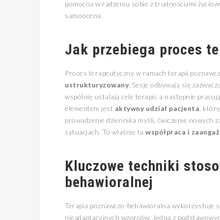
pomocna w radzeniu sobie z trudnościami życiowym
samoocena.
Jak przebiega proces t
Proces terapeutyczny w ramach terapii poznawcz
ustrukturyzowany
. Sesje odbywają się zazwycza
wspólnie ustalają cele terapii, a następnie pracuj
elementem jest
aktywny udział pacjenta
, któr
prowadzenie dziennika myśli, ćwiczenie nowych 
sytuacjach. To właśnie ta
współpraca i zaanga
Kluczowe techniki stos
behawioralnej
Terapia poznawczo-behawioralna wykorzystuje sz
nieadaptacyjnych wzorców. Jedną z podstawowyc