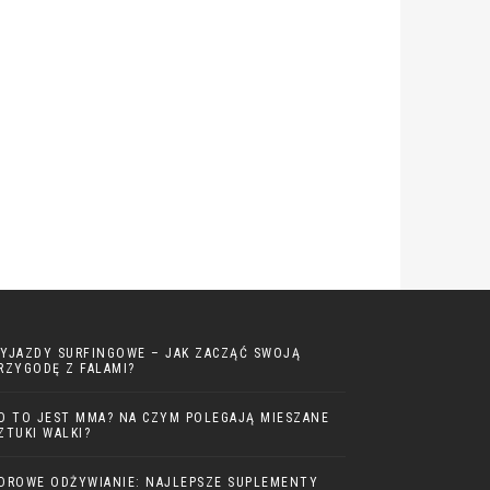
YJAZDY SURFINGOWE – JAK ZACZĄĆ SWOJĄ
RZYGODĘ Z FALAMI?
O TO JEST MMA? NA CZYM POLEGAJĄ MIESZANE
ZTUKI WALKI?
DROWE ODŻYWIANIE: NAJLEPSZE SUPLEMENTY