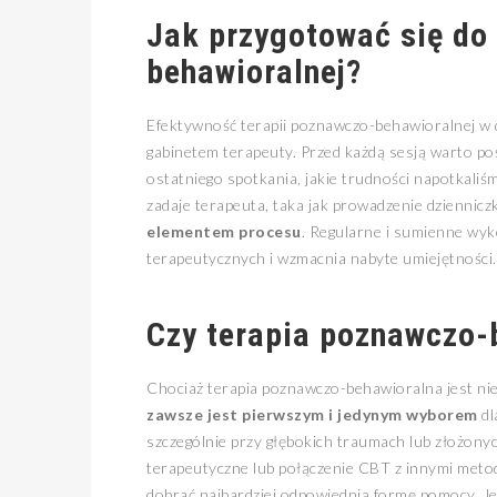
Jak przygotować się do 
behawioralnej?
Efektywność terapii poznawczo-behawioralnej w 
gabinetem terapeuty. Przed każdą sesją warto poś
ostatniego spotkania, jakie trudności napotkaliś
zadaje terapeuta, taka jak prowadzenie dziennicz
elementem procesu
. Regularne i sumienne wyk
terapeutycznych i wzmacnia nabyte umiejętności.
Czy terapia poznawczo-
Chociaż terapia poznawczo-behawioralna jest ni
zawsze jest pierwszym i jedynym wyborem
dl
szczególnie przy głębokich traumach lub złożony
terapeutyczne lub połączenie CBT z innymi meto
dobrać najbardziej odpowiednią formę pomocy. Je