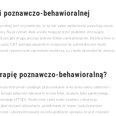
ii poznawczo-behawioralnej
alnej jest zrozumienie, że to nie same wydarzenia wywołują nasze
tujemy. Na przykład, dwie osoby mogą przeżyć podobne stresujące
dczas gdy druga poczuje jedynie lekkie zaniepokojenie. Różnica tkwi w
tuacji. CBT pomaga pacjentom rozpoznać te automatyczne myśli,
tycznymi i pomocnymi sposobami myślenia, co z kolei prowadzi do zmiany
erapię poznawczo-behawioralną?
szechstronna i znajduje zastosowanie w leczeniu wielu zaburzeń i
terapii zaburzeń lękowych, w tym fobii, zespołu lęku społecznego,
zowego (PTSD). Skutecznie radzi sobie również z depresją,
zaburzeniami odżywiania, problemami ze snem, nadużywaniem
yczne i skoncentrowane na celu podejście sprawia, że jest również