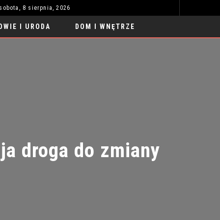
sobota, 8 sierpnia, 2026
RATA WYNAJMU DŁUGOTERMINOWEGO 7G6. ABONAMENT NA SAMOCHÓD
MODA I STYL
OWIE I URODA
DOM I WNĘTRZE
a droga do zmiany