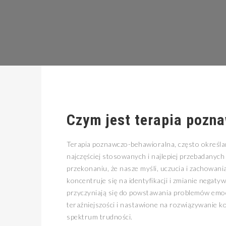
Czym jest terapia pozn
Terapia poznawczo-behawioralna, często określa
najczęściej stosowanych i najlepiej przebadanych
przekonaniu, że nasze myśli, uczucia i zachowani
koncentruje się na identyfikacji i zmianie negat
przyczyniają się do powstawania problemów emoc
teraźniejszości i nastawione na rozwiązywanie k
spektrum trudności.