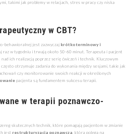
i, takimi jak problemy w relacjach, stres w pracy czy niska
erapeutyczny w CBT?
o-behawioralnej jest zazwyczaj
krótkoterminowy i
j raz w tygodniu i trwają około 50-60 minut. Terapeuta i pacjent
ą nad ich realizacją poprzez serię ćwiczeń i technik. Kluczowym
y często otrzymuje zadania do wykonania między sesjami, takie jak
zachowań czy monitorowanie swoich reakcji w określonych
żowanie
pacjenta są fundamentem sukcesu terapii.
owane w terapii poznawczo-
ereg skutecznych technik, które pomagają pacjentom w zmianie
h jest
restrukturyzacja poznawcza
, która polega na