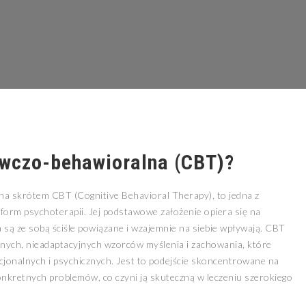
awczo-behawioralna (CBT)?
na skrótem CBT (Cognitive Behavioral Therapy), to jedna z
 form psychoterapii. Jej podstawowe założenie opiera się na
a są ze sobą ściśle powiązane i wzajemnie na siebie wpływają. CBT
ywnych, nieadaptacyjnych wzorców myślenia i zachowania, które
jonalnych i psychicznych. Jest to podejście skoncentrowane na
onkretnych problemów, co czyni ją skuteczną w leczeniu szerokiego