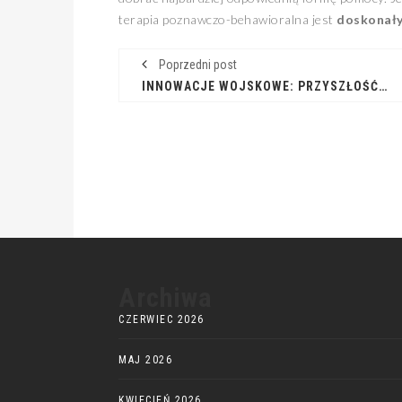
terapia poznawczo-behawioralna jest
doskonały
Poprzedni post
INNOWACJE WOJSKOWE: PRZYSZŁOŚĆ POLA WALKI
Archiwa
CZERWIEC 2026
MAJ 2026
KWIECIEŃ 2026