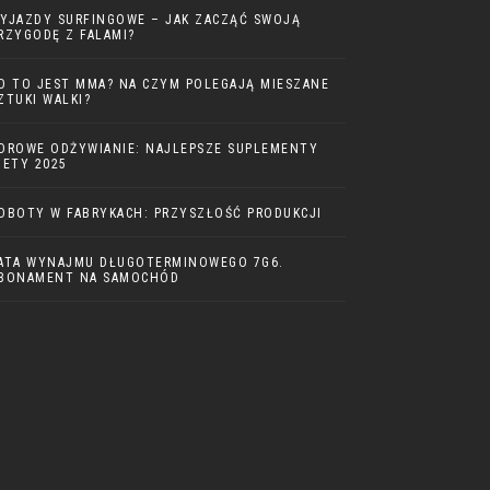
YJAZDY SURFINGOWE – JAK ZACZĄĆ SWOJĄ
RZYGODĘ Z FALAMI?
O TO JEST MMA? NA CZYM POLEGAJĄ MIESZANE
ZTUKI WALKI?
DROWE ODŻYWIANIE: NAJLEPSZE SUPLEMENTY
IETY 2025
OBOTY W FABRYKACH: PRZYSZŁOŚĆ PRODUKCJI
ATA WYNAJMU DŁUGOTERMINOWEGO 7G6.
BONAMENT NA SAMOCHÓD