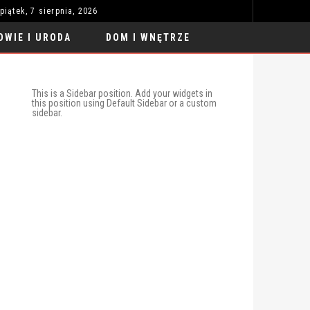
piątek, 7 sierpnia, 2026
RATA WYNAJMU DŁUGOTERMINOWEGO 7G6. ABONAMENT NA SAMOCHÓD
MODA I STYL
OWIE I URODA
DOM I WNĘTRZE
This is a Sidebar position. Add your widgets in
this position using Default Sidebar or a custom
sidebar.