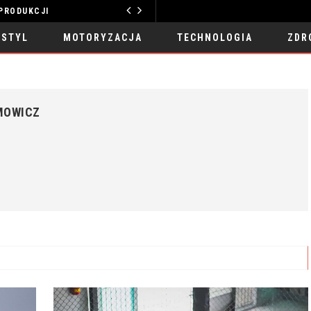
PRODUKCJI
MOTORYZACJA
 STYL
MOTORYZACJA
TECHNOLOGIA
ZDR
MOWICZ