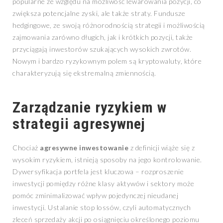
popularne ze względu na możliwość lewarowania pozycji, co
zwiększa potencjalne zyski, ale także straty. Fundusze
hedgingowe, ze swoją różnorodnością strategii i możliwością
zajmowania zarówno długich, jak i krótkich pozycji, także
przyciągają inwestorów szukających wysokich zwrotów.
Nowym i bardzo ryzykownym polem są kryptowaluty, które
charakteryzują się ekstremalną zmiennością.
Zarządzanie ryzykiem w
strategii agresywnej
Chociaż
agresywne inwestowanie
z definicji wiąże się z
wysokim ryzykiem, istnieją sposoby na jego kontrolowanie.
Dywersyfikacja portfela jest kluczowa – rozproszenie
inwestycji pomiędzy różne klasy aktywów i sektory może
pomóc zminimalizować wpływ pojedynczej nieudanej
inwestycji. Ustalanie stop lossów, czyli automatycznych
zleceń sprzedaży akcji po osiągnięciu określonego poziomu