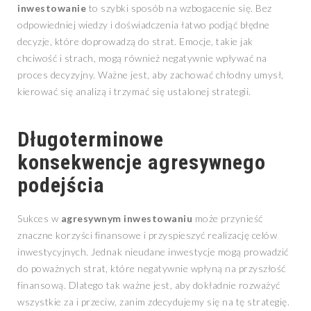
inwestowanie
to szybki sposób na wzbogacenie się. Bez
odpowiedniej wiedzy i doświadczenia łatwo podjąć błędne
decyzje, które doprowadzą do strat. Emocje, takie jak
chciwość i strach, mogą również negatywnie wpływać na
proces decyzyjny. Ważne jest, aby zachować chłodny umysł,
kierować się analizą i trzymać się ustalonej strategii.
Długoterminowe
konsekwencje agresywnego
podejścia
Sukces w
agresywnym inwestowaniu
może przynieść
znaczne korzyści finansowe i przyspieszyć realizację celów
inwestycyjnych. Jednak nieudane inwestycje mogą prowadzić
do poważnych strat, które negatywnie wpłyną na przyszłość
finansową. Dlatego tak ważne jest, aby dokładnie rozważyć
wszystkie za i przeciw, zanim zdecydujemy się na tę strategię.