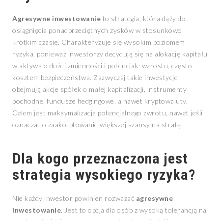
Agresywne inwestowanie
to strategia, która dąży do
osiągnięcia ponadprzeciętnych zysków w stosunkowo
krótkim czasie. Charakteryzuje się wysokim poziomem
ryzyka, ponieważ inwestorzy decydują się na alokację kapitału
w aktywa o dużej zmienności i potencjale wzrostu, często
kosztem bezpieczeństwa. Zazwyczaj takie inwestycje
obejmują akcje spółek o małej kapitalizacji, instrumenty
pochodne, fundusze hedgingowe, a nawet kryptowaluty.
Celem jest maksymalizacja potencjalnego zwrotu, nawet jeśli
oznacza to zaakceptowanie większej szansy na stratę.
Dla kogo przeznaczona jest
strategia wysokiego ryzyka?
Nie każdy inwestor powinien rozważać
agresywne
inwestowanie
. Jest to opcja dla osób z wysoką tolerancją na