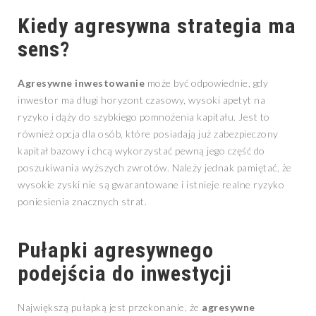
Kiedy agresywna strategia ma
sens?
Agresywne inwestowanie
może być odpowiednie, gdy
inwestor ma długi horyzont czasowy, wysoki apetyt na
ryzyko i dąży do szybkiego pomnożenia kapitału. Jest to
również opcja dla osób, które posiadają już zabezpieczony
kapitał bazowy i chcą wykorzystać pewną jego część do
poszukiwania wyższych zwrotów. Należy jednak pamiętać, że
wysokie zyski nie są gwarantowane i istnieje realne ryzyko
poniesienia znacznych strat.
Pułapki agresywnego
podejścia do inwestycji
Największą pułapką jest przekonanie, że
agresywne