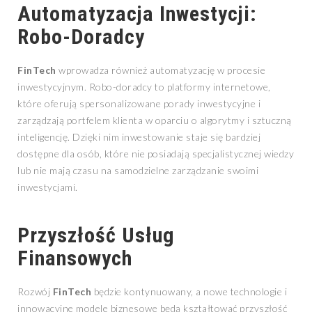
Automatyzacja Inwestycji:
Robo-Doradcy
FinTech
wprowadza również automatyzację w procesie
inwestycyjnym. Robo-doradcy to platformy internetowe,
które oferują spersonalizowane porady inwestycyjne i
zarządzają portfelem klienta w oparciu o algorytmy i sztuczną
inteligencję. Dzięki nim inwestowanie staje się bardziej
dostępne dla osób, które nie posiadają specjalistycznej wiedzy
lub nie mają czasu na samodzielne zarządzanie swoimi
inwestycjami.
Przyszłość Usług
Finansowych
Rozwój
FinTech
będzie kontynuowany, a nowe technologie i
innowacyjne modele biznesowe będą kształtować przyszłość