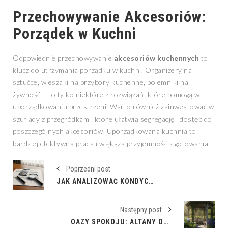
Przechowywanie Akcesoriów:
Porządek w Kuchni
Odpowiednie przechowywanie
akcesoriów kuchennych
to
klucz do utrzymania porządku w kuchni. Organizery na
sztućce, wieszaki na przybory kuchenne, pojemniki na
żywność – to tylko niektóre z rozwiązań, które pomogą w
uporządkowaniu przestrzeni. Warto również zainwestować w
szuflady z przegródkami, które ułatwią segregację i dostęp do
poszczególnych akcesoriów. Uporządkowana kuchnia to
bardziej efektywna praca i większa przyjemność z gotowania.
Poprzedni post
JAK ANALIZOWAĆ KONDYCJĘ FIRMY ZA POMOCĄ WSKAŹNIKÓW FINANSOWYCH?
Następny post
OAZY SPOKOJU: ALTANY OGRODOWE DLA TWOJEGO RELAKSU