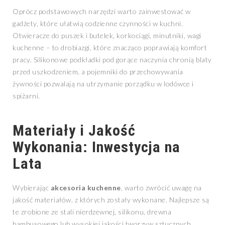
Oprócz podstawowych narzędzi warto zainwestować w
gadżety, które ułatwią codzienne czynności w kuchni.
Otwieracze do puszek i butelek, korkociągi, minutniki, wagi
kuchenne – to drobiazgi, które znacząco poprawiają komfort
pracy. Silikonowe podkładki pod gorące naczynia chronią blaty
przed uszkodzeniem, a pojemniki do przechowywania
żywności pozwalają na utrzymanie porządku w lodówce i
spiżarni.
Materiały i Jakość
Wykonania: Inwestycja na
Lata
Wybierając
akcesoria kuchenne
, warto zwrócić uwagę na
jakość materiałów, z których zostały wykonane. Najlepsze są
te zrobione ze stali nierdzewnej, silikonu, drewna
bambusowego lub wysokiej jakości tworzyw sztucznych.