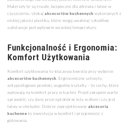
Materiały te są trwałe, bezpieczne dla zdrowia i łatwe w
czyszczeniu. Unikaj
akcesoriów kuchennych
wykonanych z
niskiej jakości plastiku, które mogą uwalniać szkodliwe
substancje pod wpływem wysokiej temperatury.
Funkcjonalność i Ergonomia:
Komfort Użytkowania
Komfort użytkowania to kluczowa kwestia przy wyborze
akcesoriów kuchennych
. Ergonomiczne uchwyty,
antypoślizgowe powłoki, wygodne kształty – to cechy, które
wpływają na komfort pracy w kuchni. Przed zakupem warto
sprawdzić, czy dany przyrząd dobrze leży w dłoni i czy jest
łatwy w obsłudze. Dobrze zaprojektowane
akcesoria
kuchenne
to inwestycja w komfort i przyjemność z
gotowania.