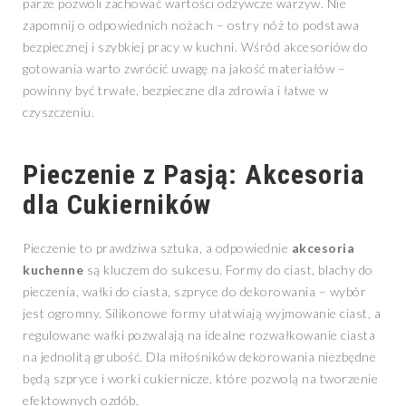
parze pozwoli zachować wartości odżywcze warzyw. Nie
zapomnij o odpowiednich nożach – ostry nóż to podstawa
bezpiecznej i szybkiej pracy w kuchni. Wśród akcesoriów do
gotowania warto zwrócić uwagę na jakość materiałów –
powinny być trwałe, bezpieczne dla zdrowia i łatwe w
czyszczeniu.
Pieczenie z Pasją: Akcesoria
dla Cukierników
Pieczenie to prawdziwa sztuka, a odpowiednie
akcesoria
kuchenne
są kluczem do sukcesu. Formy do ciast, blachy do
pieczenia, wałki do ciasta, szpryce do dekorowania – wybór
jest ogromny. Silikonowe formy ułatwiają wyjmowanie ciast, a
regulowane wałki pozwalają na idealne rozwałkowanie ciasta
na jednolitą grubość. Dla miłośników dekorowania niezbędne
będą szpryce i worki cukiernicze, które pozwolą na tworzenie
efektownych ozdób.