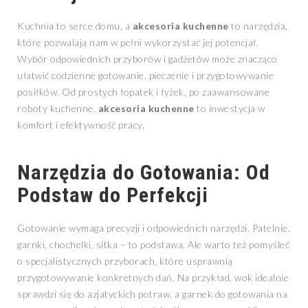
Kuchnia to serce domu, a
akcesoria kuchenne
to narzędzia,
które pozwalają nam w pełni wykorzystać jej potencjał.
Wybór odpowiednich przyborów i gadżetów może znacząco
ułatwić codzienne gotowanie, pieczenie i przygotowywanie
posiłków. Od prostych łopatek i łyżek, po zaawansowane
roboty kuchenne,
akcesoria kuchenne
to inwestycja w
komfort i efektywność pracy.
Narzędzia do Gotowania: Od
Podstaw do Perfekcji
Gotowanie wymaga precyzji i odpowiednich narzędzi. Patelnie,
garnki, chochelki, sitka – to podstawa. Ale warto też pomyśleć
o specjalistycznych przyborach, które usprawnią
przygotowywanie konkretnych dań. Na przykład, wok idealnie
sprawdzi się do azjatyckich potraw, a garnek do gotowania na