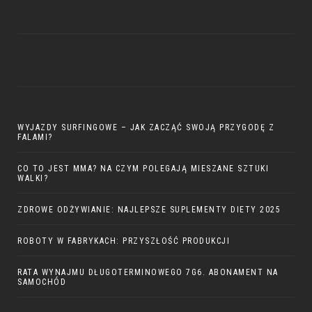
WYJAZDY SURFINGOWE – JAK ZACZĄĆ SWOJĄ PRZYGODĘ Z
FALAMI?
CO TO JEST MMA? NA CZYM POLEGAJĄ MIESZANE SZTUKI
WALKI?
ZDROWE ODŻYWIANIE: NAJLEPSZE SUPLEMENTY DIETY 2025
ROBOTY W FABRYKACH: PRZYSZŁOŚĆ PRODUKCJI
RATA WYNAJMU DŁUGOTERMINOWEGO 7G6. ABONAMENT NA
SAMOCHÓD