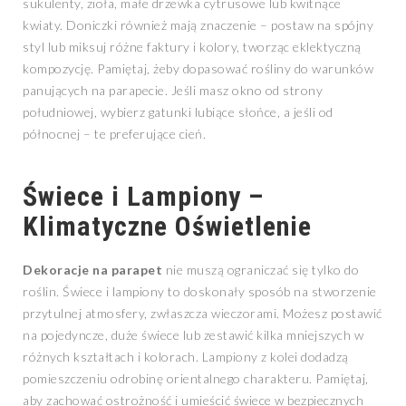
sukulenty, zioła, małe drzewka cytrusowe lub kwitnące
kwiaty. Doniczki również mają znaczenie – postaw na spójny
styl lub miksuj różne faktury i kolory, tworząc eklektyczną
kompozycję. Pamiętaj, żeby dopasować rośliny do warunków
panujących na parapecie. Jeśli masz okno od strony
południowej, wybierz gatunki lubiące słońce, a jeśli od
północnej – te preferujące cień.
Świece i Lampiony –
Klimatyczne Oświetlenie
Dekoracje na parapet
nie muszą ograniczać się tylko do
roślin. Świece i lampiony to doskonały sposób na stworzenie
przytulnej atmosfery, zwłaszcza wieczorami. Możesz postawić
na pojedyncze, duże świece lub zestawić kilka mniejszych w
różnych kształtach i kolorach. Lampiony z kolei dodadzą
pomieszczeniu odrobinę orientalnego charakteru. Pamiętaj,
aby zachować ostrożność i umieścić świece w bezpiecznych