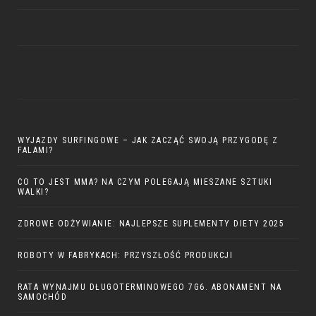
WYJAZDY SURFINGOWE – JAK ZACZĄĆ SWOJĄ PRZYGODĘ Z
FALAMI?
CO TO JEST MMA? NA CZYM POLEGAJĄ MIESZANE SZTUKI
WALKI?
ZDROWE ODŻYWIANIE: NAJLEPSZE SUPLEMENTY DIETY 2025
ROBOTY W FABRYKACH: PRZYSZŁOŚĆ PRODUKCJI
RATA WYNAJMU DŁUGOTERMINOWEGO 7G6. ABONAMENT NA
SAMOCHÓD