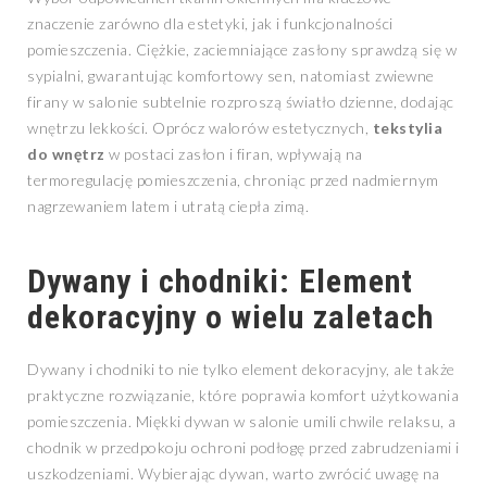
znaczenie zarówno dla estetyki, jak i funkcjonalności
pomieszczenia. Ciężkie, zaciemniające zasłony sprawdzą się w
sypialni, gwarantując komfortowy sen, natomiast zwiewne
firany w salonie subtelnie rozproszą światło dzienne, dodając
wnętrzu lekkości. Oprócz walorów estetycznych,
tekstylia
do wnętrz
w postaci zasłon i firan, wpływają na
termoregulację pomieszczenia, chroniąc przed nadmiernym
nagrzewaniem latem i utratą ciepła zimą.
Dywany i chodniki: Element
dekoracyjny o wielu zaletach
Dywany i chodniki to nie tylko element dekoracyjny, ale także
praktyczne rozwiązanie, które poprawia komfort użytkowania
pomieszczenia. Miękki dywan w salonie umili chwile relaksu, a
chodnik w przedpokoju ochroni podłogę przed zabrudzeniami i
uszkodzeniami. Wybierając dywan, warto zwrócić uwagę na