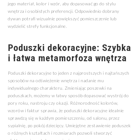
jego materiał, kolor i wzór, aby dopasować go do stylu
wnętrza i osobistych preferencji. Odpowiednio dobrany
dywan potrafi wizualnie powiększyć pomieszczenie lub
wydzielić strefy funkcjonalne.
Poduszki dekoracyjne: Szybka
i łatwa metamorfoza wnętrza
Poduszki dekoracyjne to jeden z najprostszych i najtańszych
sposobów na odświeżenie wnętrza i nadanie mu
indywidualnego charakteru. Zmieniając poszewki na
poduszkach, możemy w łatwy sposób dopasować wystrój do
pory roku, nastroju czy okazji. Różnorodność kolorów,
wzorów i faktur sprawia, że poduszki dekoracyjne idealnie
sprawdzą się w każdym pomieszczeniu, od salonu, przez
sypialnię, po pokój dziecięcy. Umiejętne zestawienie poduszek
o różnych kształtach i rozmiarach pozwoli stworzyć