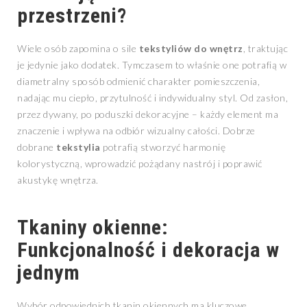
przestrzeni?
Wiele osób zapomina o sile
tekstyliów do wnętrz
, traktując
je jedynie jako dodatek. Tymczasem to właśnie one potrafią w
diametralny sposób odmienić charakter pomieszczenia,
nadając mu ciepło, przytulność i indywidualny styl. Od zasłon,
przez dywany, po poduszki dekoracyjne – każdy element ma
znaczenie i wpływa na odbiór wizualny całości. Dobrze
dobrane
tekstylia
potrafią stworzyć harmonię
kolorystyczną, wprowadzić pożądany nastrój i poprawić
akustykę wnętrza.
Tkaniny okienne:
Funkcjonalność i dekoracja w
jednym
Wybór odpowiednich tkanin okiennych ma kluczowe