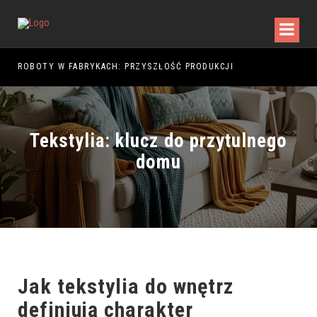
5
ROBOTY W FABRYKACH: PRZYSZŁOŚĆ PRODUKCJI
Tekstylia: klucz do przytulnego
domu
Jak
tekstylia do wnętrz
definiują charakter