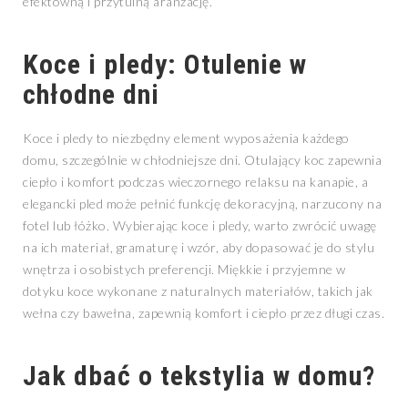
efektowną i przytulną aranżację.
Koce i pledy: Otulenie w
chłodne dni
Koce i pledy to niezbędny element wyposażenia każdego
domu, szczególnie w chłodniejsze dni. Otulający koc zapewnia
ciepło i komfort podczas wieczornego relaksu na kanapie, a
elegancki pled może pełnić funkcję dekoracyjną, narzucony na
fotel lub łóżko. Wybierając koce i pledy, warto zwrócić uwagę
na ich materiał, gramaturę i wzór, aby dopasować je do stylu
wnętrza i osobistych preferencji. Miękkie i przyjemne w
dotyku koce wykonane z naturalnych materiałów, takich jak
wełna czy bawełna, zapewnią komfort i ciepło przez długi czas.
Jak dbać o
tekstylia
w domu?